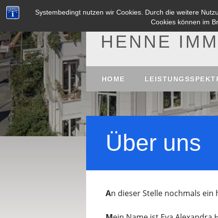
Systembedingt nutzen wir Cookies. Durch die weitere Nut
Cookies können im Br
HENNE IMM
Main menu
Skip
HOME
LEISTUNGSSPEKT
to
content
Über uns
A
n dieser Stelle nochmals ein 
M
ein Name ist Eva Alexandra 