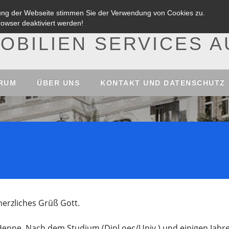
zung der Webseite stimmen Sie der Verwendung von Cookies zu.
owser deaktiviert werden!
OBILIEN SERVICES 
RUM
ÜBER UNS
KONTAKT UND DATENSCHUTZ
herzliches Grüß Gott.
Henne. Nach dem Studium (Dipl.oec/Univ.) und einigen Jahre